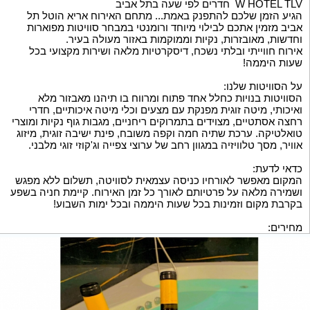
W HOTEL TLV חדרים לפי שעה בתל אביב
הגיע הזמן שלכם להתפנק באמת... מתחם האירוח אריא הוטל תל
אביב מזמין אתכם לבילוי מיוחד ורומנטי במבחר סוויטות מפוארות
וחדשות, מאובזרות, נקיות וממוקמות באזור מעולה בעיר.
אירוח חווייתי ובלתי נשכח, דיסקרטיות מלאה ושירות מקצועי בכל
שעות היממה!
על הסוויטות שלנו:
הסוויטות בנויות כחלל אחד פתוח ומרווח בו תיהנו מאבזור מלא
ואיכותי, מיטה זוגית מפנקת עם מצעים וכלי מיטה איכותיים, חדרי
רחצה אסתטיים, מצוידים בתמרוקים ריחניים, מגבות גוף נקיות ומוצרי
טואלטיקה. ערכת שתיה חמה וקפה משובח, פינת ישיבה זוגית, מיזוג
אוויר, מסך טלוויזיה במגוון רחב של ערוצי צפייה וג'קוזי זוגי מלבני.
כדאי לדעת:
המקום מאפשר לאורחיו כניסה עצמאית לסוויטה, תשלום ללא מפגש
ושמירה מלאה על פרטיותם לאורך כל זמן האירוח. קיימת חניה בשפע
בקרבת מקום וזמינות בכל שעות היממה ובכל ימות השבוע!
מחירים:
חדר סטנדרט - 200 ש''ח לשעתיים, 300 ש''ח ל 3 שעות, 400 ש''ח ל 4
שעות.
כל שעה נוספת - 50 ש''ח.
לילה באמצע שבוע - 500 ש''ח.
לילה בסוף שבוע - 650 ש''ח.