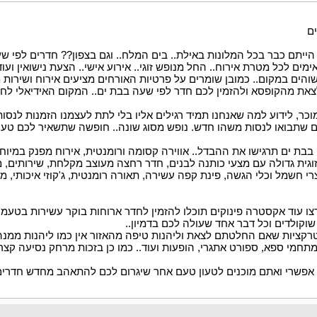
ם
ייתם כבר בכל המלונות באילת.. בים המלח.. וגם בצפון?? חדרים לפי ש
ם לכל מטרת אירוח.. החל מנופש זוגי.. אירוע אישי.. הצעת נישואין ועו
הים במקום.. כמובן שומרים על פרטיות האורחים מציעים אירוח ושירות מ
את מהקופסא ולהזמין לכם חדר לפי שעה בבת ים.. המקום האידיאלי לח
וכר, לידוע למה שאנחנו תמיד רגילים אליו בלי לתת לעצמנו הזמנות לנסו
ים שתבואו לנסות משהו חדש. נופש מסוג שונה.. חופשה שתשאיר לכם טע
זוגית גדולה עם מצעי כותנה לבנים, חדר רחצה מעוצב מקלחת, שירותים, מ
רי חשמל וכלי הגשה, פינת קפה עשירה, תאורה רומנטית, ג'קוזי איכותי, 
ו עוד אקסטרה פינוקים תוכלו להזמין לחדר ארוחות בוקר עשירות בטעמים
 שוקולדים וכל דבר אחד שעולה לכם בדמיון..
רקציות שאם החלטתם לצאת וליהנות טיפה מהאזור אין כמו ליהנות ממנה..
תחמי ספא, ספורט אתגרי, הופעות ועוד.. כמו כן בזכות מרחק נסיעה קצר 
אפשרי ואתם מוכנים לטעון טעם אחר שיגרום לכם להתאהב מחדש חדרים