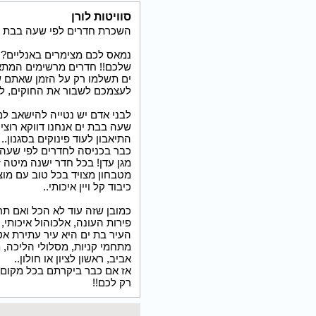
סוויטות לורן
השכרת חדרים לפי שעה בבת י
נמאס לכם מצימרים באנליים? ה
שלכם!! חדרים מרשימים המתאימי
ים תשלמו רק על הזמן שאתם שו
לעצמכם לשבור את החוקים, לצ
לבני אדם יש נטייה להישאב למ
שעה בבת ים אנחנו דווקא רוצ
התיאבון לעוד פינוקים בסגנון..
מגן עדן! בכל חדר ישנה מיטה 
מטבחון מצויד בכל טוב עם מוצ
כיבוד קל ויין איכותי..
כמובן שזה עוד לא הכל ואם תרצ
פירות העונה, אלכוהול איכותי,
העיר בת ים היא עיר עתירת אט
מתחמי קניות, מסלולי הליכה, מ
אביב, ראשון לציון או חולון..
אז אם כבר ביקרתם בכל מקום 
רק לכם!!