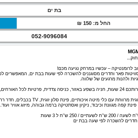
בת ים
החל מ: 150 ₪
052-9096084
 לרומנטיקה – עכשיו במרחק נגיעה מכם!
ויטות פאר וחדרים מסוגננים להשכרה לפי שעות בבת ים, המאפשרים לכם
יות ולהנות מרגעים של שלווה.
קצת על המקום: הסוויטות לשירותכם 24 שעות, חניה בשפע באזור, כניסה צדדית, פרטיות לכל
מה בחדרים: ג'קוזי זוגי, מיטה זוגית מרווחת עם כלי 
נת קפה מגוונת וכיבוד, ניקיון ואסתטיקה ברמה גבוהה, מיזוג אוויר ועוד.