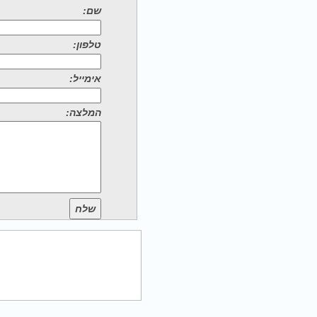
שם:
טלפון:
אימייל:
המלצה:
שלח