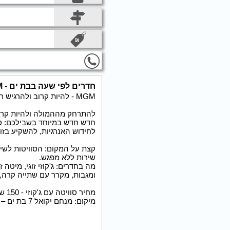
חדרים לפי שעה בבת ים - MGM
MGM - להיות קרוב ולהרגיש רחוק...
להתרחק מההמולה ולהיות קרוב
חדש חדש במיוחד בשבילכם: סו
לחידוש האנרגיות, להשקיע בזוג
שירות ללא מפגש.
ומגבות, מקרר עם שתייה קרה, פי
מחיר סוויטה עם ג'קוזי - 150 ש''ח לשעה / 200 ש''ח לשעתיים / 250 ש''ח ל 3 שעות
מיקום: מנחם יקואל 7 בת ים – חדרים להשכרה לפי שעה בבת ים