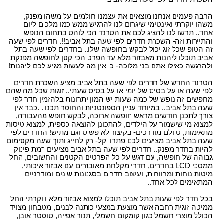
הרבה פעמים אנחנו מוצאים את עצמנו חולמים על משהו מפנק,
משהו יוקרתי ואינטימי שיגרום לנו להרגיש ממש כמו מלכים ליום
אחד.. תרשו לנו להציג לכם את הטרנד הכי לוהט בתחום הנופש
והתיירות וזה- השכרת חדרים לפי שעה בתל אביב!!. חדרים לפי שעה
זה הטופ שכל זוג יכול לבקש בחופשה שלו.. בחדרים לפי שעה בתל
אביב תוכלו ליהנות מאבזור מלא עד הפרט הכי קטן לחופשה מפנקת
ולהרגשה כאילו אתם בני מלוכה- כי אין מה לעשות מגיע לכם ליהנות!
הטרנד החדש של חדרים לפי שעה בתל אביב מציע השכרת חדרים
לפי שעה או על בסיס של יומי או על בסיס שעתי.. זוגות שכל מה שהם
מחפשים זה נופש של כמה שעות יש המון יתרונות בלהזמין חדר לפי
שעה בתל אביב.. במיוחד עניין הספונטניות והחוסר תכנון. .כבר אין
צורך לתכנן חודשים מראש חופשה ארוכה, לבקש חופש מהעבודה,
למצוא מי שישמור על הילדים, להתכונן להוצאה כספית, למצוא טיסות
מתאימות, טיולם מודרכים- בקיצור לא פשוט וגם מתיש! החדרים לפי
שעה בתל אביב מציעים לכם פתרון קל- רק לחייג ותוך שעה מקסימום
להיות בחדר מפנק.. חדרים לפי שעה בתל אביב מציעים רמת פינוק
גבוהה של חופשה, עם דגש על כל הפרטים הקטנים והחשובים, החל
ממסכי LCD בחדרים, חדרי מקלחת מאובזרים עם אבזור איכותי,
מיטות נוחות ומרווחות, ועיצוב חדרים בסגנונות שונים ומודרניים
המתאימים לכל אחד..
בכל חדר לפי שעות בתל אביב תוכלו למצוא אבזור מלא ויוקרתי החל
ממיטה זוגית רחבה אשר מוצעת במצעי כותנה לבנים, מטבחון מצויד
הכולל מוצרי חשמל כגון קומקום חשמלי, תנור אפייה, טוסטר אובן,