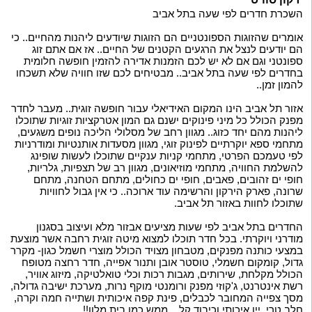
השכרת חדרים לפי שעה בתל אביב
אומרים שהזוגות הספונטניים הם הזוגות שיודעים ליהנות מהחיים.. כי
הם יודעים לנצל את הרגעים הקטנים של החיים.. אז אם אתם זוג
ספונטני וגם אם לא יש לכם הזמנות אדירה להזמין חופשה חלומית
בחדרים לפי שעה בתל אביב.. מבטיחים לכם שזו חוויה שלא תשכחו
להמון זמן..
אזור תל אביב הינו המקום האידיאלי עבור חופשה זוגית.. מעבר לחדר
מפנק הכולל כל מיני פינוקים ישנם גם המון אטרקציות זוגיות שתוכלו
ליהנות מהם יחד כזוג.. מגוון רחב של מסלולי הליכה נופים משגעים,
מתחמי ספא יוקרתיים לפינוק זוגי, מגוון מסעדות אותנטיות ומודרניות
לפי טעמכם הפרטי, מתחמי קניות ענקיים שתוכלו לעשות שופינג
להשלמת החוויה, מתחמי מוזיאונים, מגוון רב של תצפיות, גלריות,
חופי ים זהובים, פאבים, חופי ים כחולים, מתחם הטחנה, מתחם
שרונה, פארק הירקון והרשימה עוד ארוכה.. כי אין גבול לחוויות
שתוכלו לחוות באזור תל אביב.
החדרים בתל אביב לפי שעות מציעים אבזור מלא ועיצוב בסגנון
מודרני ויוקרתי. בכל חדר תוכלו למצוא מיטה זוגית רחבה אשר מוצעת
במצעי כותנה מפנקים, מטבחון מצויד הכולל מוצרי חשמל כגון- מקרר
גדול, קומקום חשמלי, טוסטר אובן ותנור אפייה, חדר רחצה מטופח
הכולל מקלחת, שירותים, מגבות רכות וכלי טואלטיקה, מיזוג אוויר,
רשת אינטרנט, ג'קוזי מפנק ורומנטי מוקף נרות, מערכת ישיבה גדולה,
מסך צפייה המחובר לכבלים, פינת קפה איכותית ושתייה חמה וקרה,
חלב טרי, יין איכותי וכיבוד קל... ממש כמו בית מלון!!