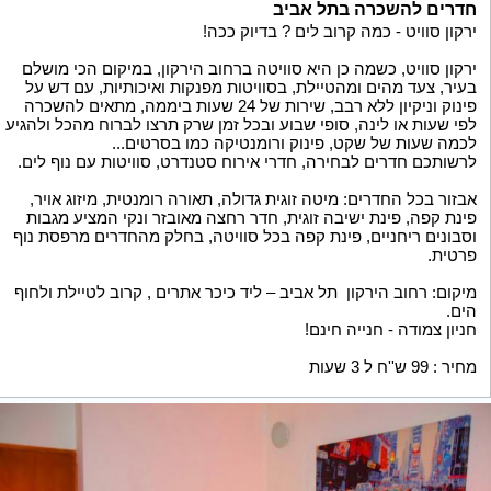
חדרים להשכרה בתל אביב
ירקון סוויט - כמה קרוב לים ? בדיוק ככה!
ירקון סוויט, כשמה כן היא סוויטה ברחוב הירקון, במיקום הכי מושלם
בעיר, צעד מהים ומהטיילת, בסוויטות מפנקות ואיכותיות, עם דש על
פינוק וניקיון ללא רבב, שירות של 24 שעות ביממה, מתאים להשכרה
לפי שעות או לינה, סופי שבוע ובכל זמן שרק תרצו לברוח מהכל ולהגיע
לכמה שעות של שקט, פינוק ורומנטיקה כמו בסרטים...
לרשותכם חדרים לבחירה, חדרי אירוח סטנדרט, סוויטות עם נוף לים.
אבזור בכל החדרים: מיטה זוגית גדולה, תאורה רומנטית, מיזוג אויר,
פינת קפה, פינת ישיבה זוגית, חדר רחצה מאובזר ונקי המציע מגבות
וסבונים ריחניים, פינת קפה בכל סוויטה, בחלק מהחדרים מרפסת נוף
פרטית.
מיקום: רחוב הירקון תל אביב – ליד כיכר אתרים , קרוב לטיילת ולחוף
הים.
חניון צמודה - חנייה חינם!
מחיר : 99 ש''ח ל 3 שעות