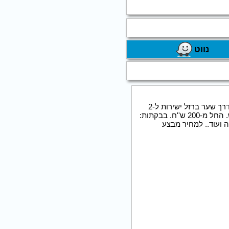
נווט
באיזור הוותיק של תל אביב שוכנות שתי סוויטות מפוארות ומעוצבות באווירה מיוחדת ורומנטית. הכניסה דרך שער ברזל ישירות ל-2
חניות צמודות, האירוח והשירות ברמה הכי גבוהה. מומלץ להשכרה לפי שעות/על בסיס יומי/לילות/סופ''ש. החל מ-200 ש''ח. בבקתות:
ה ועוד.. למחיר מבצע