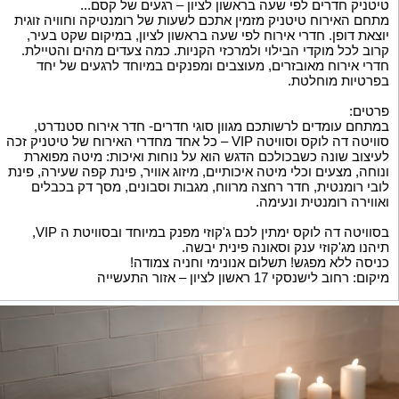
טיטניק חדרים לפי שעה בראשון לציון – רגעים של קסם...
מתחם האירוח טיטניק מזמין אתכם לשעות של רומנטיקה וחוויה זוגית
יוצאת דופן. חדרי אירוח לפי שעה בראשון לציון, במיקום שקט בעיר,
קרוב לכל מוקדי הבילוי ולמרכזי הקניות. כמה צעדים מהים והטיילת.
חדרי אירוח מאובזרים, מעוצבים ומפנקים במיוחד לרגעים של יחד
בפרטיות מוחלטת.
פרטים:
במתחם עומדים לרשותכם מגוון סוגי חדרים- חדר אירוח סטנדרט,
סוויטה דה לוקס וסוויטה VIP – כל אחד מחדרי האירוח של טיטניק זכה
לעיצוב שונה כשבכולכם הדגש הוא על נוחות ואיכות: מיטה מפוארת
ונוחה, מצעים וכלי מיטה איכותיים, מיזוג אוויר, פינת קפה שעירה, פינת
לובי רומנטית, חדר רחצה מרווח, מגבות וסבונים, מסך דק בכבלים
ואווירה רומנטית ונעימה.
בסוויטה דה לוקס ימתין לכם ג'קוזי מפנק במיוחד ובסוויטת ה VIP,
תיהנו מג'קוזי ענק וסאונה פינית יבשה.
כניסה ללא מפגש! תשלום אנונימי וחניה צמודה!
מיקום: רחוב לישנסקי 17 ראשון לציון – אזור התעשייה
מחירים:
חדר סטנדרט - 99 ש''ח לשעתיים, 50 ש''ח לשעה נוספת.
חדר פרימיום - 150 ש''ח לשעתיים, 50 ש''ח לשעה נוספת.
סוויטה דה לוקס - 200 שקלים לשעתיים, 80 ש''ח לשעה נוספת.
סוויטת vip - 350 ש''ח לשעתיים.
550 ש''ח ללילה - 12 שעות.