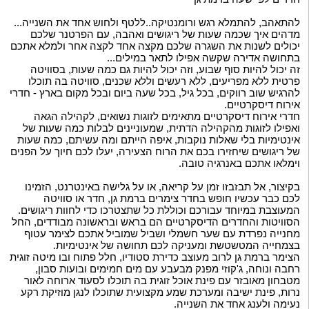
להתאהב, להתמלא רגש ורומנטיקה..ללטף ולחוש אחד את השנייה...
מדהים איך שכמה שעות של ריגושים ואהבה, עם הפרטנר שלכם
יכולים לשנות את השגרה שלכם מקצה אחד לקצה אחר ולמלא אתכם
בתחושה אדירה שקשה אפילו לתאר במילים...
זה יכול להיות סוף שבוע, וזה יכול להיות גם כמה שעות, בסוויטה
פרטית ללא מפריעים, ללא רעשים וללא שכנים, סוויטה בה תוכלו
להרגיש שוב רווקים, בכל גיל, בכל שעה ביום ובכל מקום בארץ - חדרי
אירוח דיסקרטיים.
חדרי אירוח דיסקרטיים מתאימים לזוגות נשואים, לקהילה הגאה
ואפילו לזוגות מהקהילה הדתית, שמעוניינים לבלות כמה שעות של
אינטימיות בלי שאלות נוקבות, איפה הייתם ומה עשיתם, כמה שעות
של ריגושים שיחזירו בכם את הרוח הצעירה, יעלו לכם חיוך על הפנים
וימלאו אתכם באנרגיה טובה.
בקיצור, אל תבזבזו זמן על קריאה, או על גלישה באינטרנט, הזמינו
לכם כבר עכשיו חופש בחדר צימרים ברמת גן, חדר או סוויטה
המעוצבת במיוחד עבורכם וכוללת כל שתצטרכו כדי לחוות ריגושים.
הסוויטות והחדרים הדיסקרטיים הם בראש ובראשונה מבודדים, החל
מחנייה נפרדת עם שער חשמלי ושביל שמוביל אתכם לצימר עטוף
בצמחייה המטשטשת ומעניקה לכם תחושה של אינטימיות.
הצימר ברמת גן לרוב מעוצב כדירת סטודיו, חלל פתוח ובו מיטה זוגית
רחבה ונוחה, ג'קוזי מפנק מבעבע עם מים חמימים ובועות סבון,
מטבחון מאובזר עם פינת אוכל זוגית בה תוכלו לסעוד ארוחה לאור
נרות, פינת ישיבה ומערכת שמע מקצועית שתוכלו לנגן מוזיקת רקע
נעימה ולענג אחד את השנייה.