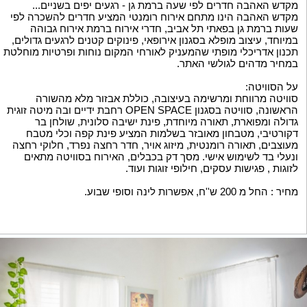
מקדש האהבה חדרים לפי שעה ברמת גן - רגעים יפים בשניים...
מקדש האהבה הינו מתחם אירוח רומנטי המציע חדרים להשכרה לפי
שעות ברמת גן בפאתי תל אביב, חדרי אירוח ברמת אירוח גבוהה
במיוחד, עיצוב מופלא בסגנון אירופאי, פינוקים קטנים לרגעים גדולים,
תכנון אדריכלי מופתי שהמעניק לאורחי המקום נוחות ופרטיות מוחלטת
במחיר מדהים לגולשי האתר.
על הסוויטה:
סוויטה מרווחת ומרשימה בעיצובה, כוללת אבזור מלא מהשורה
הראשונה, סוויטה בסגנון OPEN SPACE רחבת ידיים ובה מיטה זוגית
גדולה ומפוארת, תאורה מיוחדת, פינת ישיבה סלונית, שולחן בר
דקורטיבי, מטבחון מאובזר בשלמות המציע פינת קפה וכלי מטבח
מעוצבים, תאורה רומנטית, מיזוג אויר, חדר רחצה נפרד, חלוקי רחצה
ונעלי בד לשימוש אישי. מסך דק בכבלים, האירוח בסוויטה מתאים
לזוגות , פגישות עסקים, חילופי זוגות ועוד.
מחיר : החל מ 200 ש''ח, אפשרות לינה וסופי שבוע.