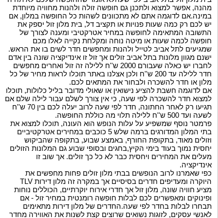
מהנה, אפשר למצוא ולתכנן גם חופשה זולה ולהנות מחוויה מיוחדת
במינה.אם לדוגמה אתם לא מתכוונים לשהות כל החופשה במלון, אם
יש לכם רק כמה שעות פנויות או תקציב דל, בית מלון זול יספק את
התשובה המתאימה לחופשה במחיר אטרקטיבי ומענה לצורך של
חופשה לכמה שעות או מיטה נוחה ומקלחת נקייה לאלו מכם
שמגיעים לתל אביב לטייל ולהנות ומחפשים חדר לשים בו את הראש.
ישנם מגוון מלונות בתל אביב זולים אך זול זו אינדיקציה שונה בין אדם
לחברו יש כאלה שעבורם 2000 ש''ח ללילה זה זול ואחרים מחפשים
חדר ללילה עד 200 ש''ח ולכן אצלנו באתר תוכלו לראות מחיר של כל
מלון או חדר להשכרה ולבחור את המתאים לכם.
אם לדוגמה חשבת להציע נישואין או שאולי מדובר בליל כלולות, תוכלו
למצוא חדר להשכרה לפי שעה, כי אין צורך לשלם עבור לילה שלם אם
תגיעו רק לאחר החתונה, חדר לפי שעה לרוב יעלה לכם בין 70 ש''ח
לשעה ועד 500 ש''ח ללילה תלוי מה כוללת החופשה.
פרמטר נוסף שמשפיע על עלות הנופש הוא העונה, תוכלו למצוא את
בתי המלון המדורגים ברמה שלש 5 כוכבים במחירים אטרקטיביים
וזולים מאוד, בתקופת החורף, באמצע שבוע, בתקופה שהביקוש
יחסית נמוך בעוד בימי הקיץ,בחגים ובסופי שבוע גם המלונות הזולים
מעלים את המחירים ויחסית כבר לא כל כך זולים. אך שוב זו
אינדיקציה.
כפי שאמרנו לרוב הנופשים בבתי מלון זולים פחות מחפשים את
היוקרה ומעדיפים חדרים בסיסיים אך במקרה זה מלון דירות TLV
מציע חוויה שונה, מלון זול אך חדרי אירוח יוקרתיים, הכוללים נוחות
ופינוקים ומאפשרים לכם לבלות חופשה רומנטית במחיר זול - אם
תבחרו לבלות בחדר לפי שעה.החדרים של מלון דירות מתאימים
לאנשי עסקים, לזוגות נשואים שרוצים קצת לשנות את האווירה מחדר