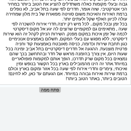
גבוה ובעלי מקומות כאלה משתדלים להציע את הטוב ביותר במחיר
הכי אטרקטיבי. שזה אומר, חדרים לפי שעה בתל אביב, לא נופלים
ברמת האירוח והאיכות משום סוויטה מפוארת של בית מלון שמחירה
עולה לכיוון האלף שקל ולעתים יותר.
בכל זמן ובכל מקום.. לכל מיש רק ירצה.חדרי אירוח להשכרה לפי
שעה , מתאימים גם למקומיים שרוצים לה יגע אל מקום דיסקרטי
לכמה של זמן איכות במקום מפנק. השירות הניתן לקהל זה הוא שירות
דיסקרטי, ללא מפגש עם בעלי המקום, תשלום באמצעים אנונימיים
כגון תחבת שירות וכדומה, כניסה מאובטח באמצעות קוד וחניה
פרטית מוצנעת. ההגעה אל חדרים דיסקרטיים בתל אביב זמינה בכל
שעות היום, אין צורך בהזמנה מראש של חדר ובהתחשב בכך שהם
נמצאים בכל מקום שרק תדרכו, הופך אותם למקומות פופולאריים
במיוחד.אתר זה הינו מהמובילים בארץ בכל הקשור בנופש זמין
ואיכותי, צימרים וחדרי אירוח לפי שעה בכל אזור ומקום בארץ וכולם
ברמת שירות ואירוח גבוהה במיוחד. אם הגעתם עד כאן, לא לחינם!
הטובים ביותר, באתר הטוב ביותר!
פתח מפה