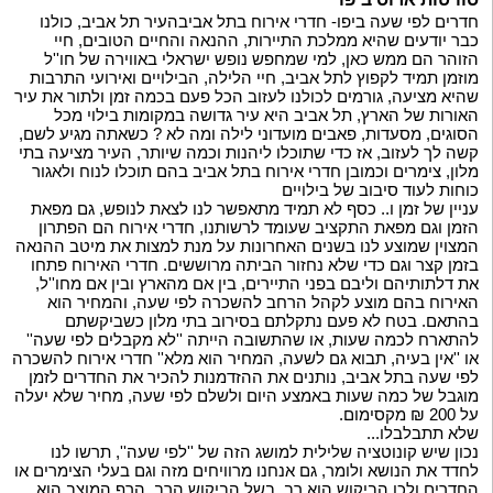
חדרים לפי שעה ביפו- חדרי אירוח בתל אביבהעיר תל אביב, כולנו
כבר יודעים שהיא ממלכת התיירות, ההנאה והחיים הטובים, חיי
הזוהר הם ממש כאן, למי שמחפש נופש ישראלי באווירה של חו''ל
מוזמן תמיד לקפוץ לתל אביב, חיי הלילה, הבילויים ואירועי התרבות
שהיא מציעה, גורמים לכולנו לעזוב הכל פעם בכמה זמן ולתור את עיר
האורות של הארץ, תל אביב היא עיר גדושה במקומות בילוי מכל
הסוגים, מסעדות, פאבים מועדוני לילה ומה לא ? כשאתה מגיע לשם,
קשה לך לעזוב, אז כדי שתוכלו ליהנות וכמה שיותר, העיר מציעה בתי
מלון, צימרים וכמובן חדרי אירוח בתל אביב בהם תוכלו לנוח ולאגור
כוחות לעוד סיבוב של בילויים
עניין של זמן ו.. כסף לא תמיד מתאפשר לנו לצאת לנופש, גם מפאת
הזמן וגם מפאת התקציב שעומד לרשותנו, חדרי אירוח הם הפתרון
המצוין שמוצע לנו בשנים האחרונות על מנת למצות את מיטב ההנאה
בזמן קצר וגם כדי שלא נחזור הביתה מרוששים. חדרי האירוח פתחו
את דלתותיהם וליבם בפני התיירים, בין אם מהארץ ובין אם מחו''ל,
האירוח בהם מוצע לקהל הרחב להשכרה לפי שעה, והמחיר הוא
בהתאם. בטח לא פעם נתקלתם בסירוב בתי מלון כשביקשתם
להתארח לכמה שעות, או שהתשובה הייתה ''לא מקבלים לפי שעה''
או ''אין בעיה, תבוא גם לשעה, המחיר הוא מלא'' חדרי אירוח להשכרה
לפי שעה בתל אביב, נותנים את ההזדמנות להכיר את החדרים לזמן
מוגבל של כמה שעות באמצע היום ולשלם לפי שעה, מחיר שלא יעלה
על 200 ₪ מקסימום.
שלא תתבלבלו...
נכון שיש קונוטציה שלילית למושג הזה של ''לפי שעה'', תרשו לנו
לחדד את הנושא ולומר, גם אנחנו מרוויחים מזה וגם בעלי הצימרים או
החדרים ולכן הביקוש הוא רב, בשל הביקוש הרב, הרף המוצב הוא