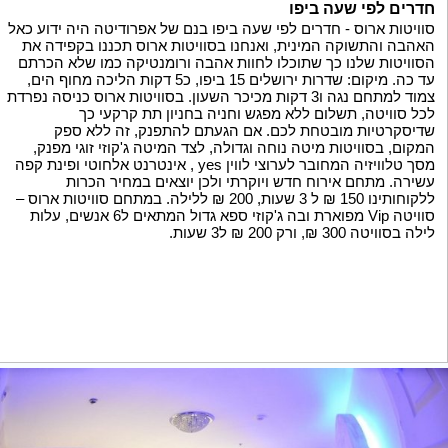
חדרים לפי שעה ביפו
סוויטות ארוס - חדרים לפי שעה ביפו בנם של אפרודיטה היה ידוע כאל
האהבה והתשוקה המינית, ואנחנו בסוויטות ארוס תכננו בקפידה את
הסוויטות שלנו כך שתוכלו לחוות אהבה ורומנטיקה כמו שלא הכרתם
עד כה. מיקום: שדרות ירושלים 15 ביפו, כ5 דקות הליכה מחוף הים,
צמוד למתחם נגה ו3 דקות מכיכר השעון. בסוויטות ארוס כניסה נפרדת
לכל סוויטה, תשלום ללא מפגש וחניה בחניון תת קרקעי כך
שדיסקרטיות מובטחת לכם. אם הגעתם להתפנק, זה ללא ספק
המקום, בסוויטות מיטה נוחה וגדולה, לצד המיטה ג'קוזי זוגי מפנק,
מסך טלוויזיה המחובר לערוצי לווין yes , אינטרנט אלחוטי ופינת קפה
עשירה. מתחם אירוח חדש ויוקרתי ולכן יוצאים במחיר הכרות
ללקוחותינו 150 ₪ ל 3 שעות, 200 ₪ ללילה. במתחם סוויטות ארוס –
סוויטה Vip מפוארת ובה ג'קוזי ספא גדול המתאים ל6 אנשים, עלות
לילה בסוויטה 300 ₪, ורק 200 ₪ ל3 שעות.