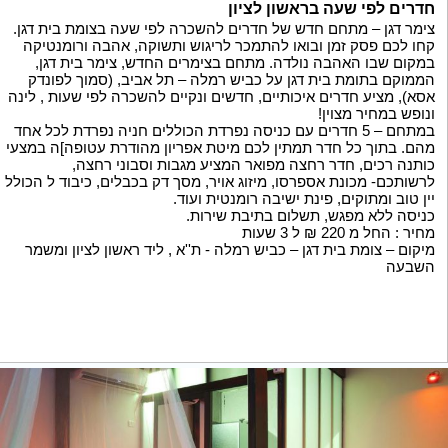
חדרים לפי שעה בראשון לציון
צימר דגן – מתחם חדש של חדרים להשכרה לפי שעה בצומת בית דגן.
קחו לכם פסק זמן ובואו להתמכר לריגוש ותשוקה, אהבה ורומנטיקה
במקום שבו האהבה נולדה. מתחם בצימרים החדש, צימר בית דגן,
הממוקם בתומת בית דגן על כביש רמלה – תל אביב, (סמוך לפונדק
אסא), מציע חדרים איכותיים, חדשים ונקיים להשכרה לפי שעות , לינה
ונופש במחיר מצוין!
במתחם – 5 חדרים עם כניסה נפרדת הכוללים חניה נפרדת לכל אחד
מהם. בתוך כל חדר תמתין לכם מיטת אפריון מהודרת עטופה]ה במצעי
כותנה רכים, חדר רחצה מפואר המציע מגבות וסבוני רחצה,
לרשותכם- מכונת אספרסו, מיזוג אויר, מסך דק בכבלים, כיבוד ל הכולל
יין טוב ומתוקים, פינת ישיבה רומנטית ועוד.
כניסה ללא מפגש, תשלום בתיבת שירות.
מחיר : החל מ 220 ₪ ל 3 שעות
מיקום – צומת בית דגן – כביש רמלה - ת''א , ליד ראשון לציון ומשמר
השבעה