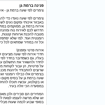
פנינה ברמת גן
צימרים לפי שעה ברמת גן - איר
צימרים לפי שעה נועדו כדי לה
באבזור איכותי ומקום נעים לשה
אירוח ברמת גן, ממוקמים במתח
הדרוש לכם לאירוח נוח ומהנה. 
מטבח להכנת ארוחות קטנות, בנוס
רומנטית ועוד. למי שלא יסתפק 
וכל זה במחיר שמתאים לכל כיס
אירוח פרטי ומפנק!
חדרי אירוח לפי שעה מציעים 
בעליו, גם כשמדובר בחדר לפי
לחדר ולהשאיר את התשלום עבו
על פרטיות, הן עבור לקוחות מה
שרוצים להתבודד וליהנות מכנה
בצימרים אלו כבילוי רומנטי זו
שעה ברמת גן על בסיס מקום פנו
או בקולנוע, עכשיו תוכלו להחל
במסעדה הכי זולה בעיר.
המחירים הם סבירים ולכן מאפשר
זוג שלא מרשה לעצמו לצאת לסו