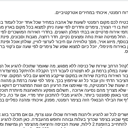
וח רומנטי, איכותי במחירים אטרקטיביים.
בטיח לכם מקום רומנטי לשעות של אהבה במחיר שכל אחד יוכל לעמוד בו ת
ות בו די הצורך, צימרים וחדרים לפי שעה ניתן למצוא בכל מקום בארץ מה
מי אירוח פרטיים או בבתי המלון השונים. בחדרי האירוח המושכרים לפי
החל ממיטה זוגית נוחה ומצעים נקיים, חדר רחצה, מגבות וסבונים, פינת 
ף, מיזוג אויר, מסך טלוויזיה עם חיבור לערוצי לוויין, שולחן אוכל ופינת 
באירוח מינימלי, יוכל כיום למצוא שפע של צימרים לפי שעה עם ג'קוזי בר
.
לקהל הרחב שירות של כניסה ללא מפגש, מה שאומר שתוכלו להגיע אל הצ
 שעה במלון ברמת גן, לא תצטרכו לעבור דרך הקבלה ולהיתקל בפרוצדורה
ר האירוח בתיבת שירות או במקום שייקבע מראש עם בלעי המקום. שירות
ציבור הדתי והן עבור כל זוג שיחפוץ בכך. צימר לפי שעה ברמת גן מהווה
 שעות של רומנטיקה, מי שאימצו את הרעיון הם זוגות המתגוררים דווקא 
גי שלא מצריך מהם נסיעה ארוכה , תשלום מופקע והתארגנות מיותרת תוכלו
י באופן ספונטני ביותר, ולהגיע מבלי להתכונן יותר מדיי. אם עד כה, ב
יף את הבילוי הבנאלי הזה בצימר רומנטי, מפנק, איכותי ומהנה כפליים ב
ים לכל זוג להגיע וליהנות מאירוח שכולו עונג צרוף, גם אם מדובר בזוג צ
ף שבוע בצימר שכרוך בעלות גבוהה וחופש מהעבודה. כאן תוכלו להגיע ג
בסופי שבוע לכמה שעות מבלי להתחייב בהזמנת 2 לילות, שעות הכניסה והיציאה מהצימר