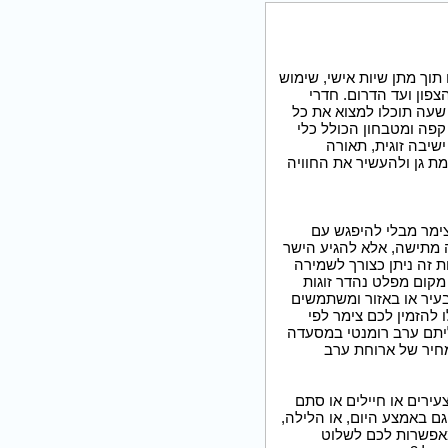
וך מתן שיות אישי, שימוש
צפון ועד הדרום. חדרי
 שעה תוכלו למצוא את כל
קפה ומטבחון הכולל כלי
ישיבה זוגית, תאורה
מת גן ולהעשיר את החוויה
ימר מבלי להיפגש עם
 מתישה, אלא להגיע הישר
 זה ניתן כצורך לשמירה
 מקום מפלט נהדר זוגות
בעיר או באזור ומשתמשים
 להזמין לכם צימר לפי
יליתם ערב רומנטי במסעדה
מחיר של ארוחת ערב
עירים או חיילים או סתם
ם באמצע היום, או הלילה,
 הן גמישות ומאפשרות לכם לשלוט