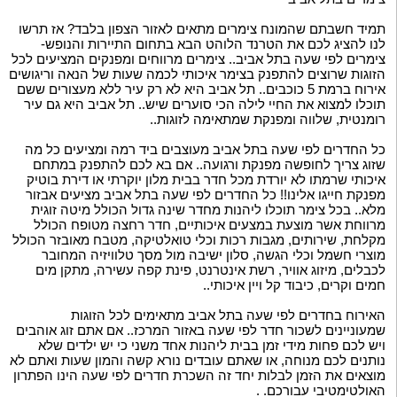
תמיד חשבתם שהמונח צימרים מתאים לאזור הצפון בלבד? אז תרשו
לנו להציג לכם את הטרנד הלוהט הבא בתחום התיירות והנופש-
צימרים לפי שעה בתל אביב.. צימרים מרווחים ומפנקים המציעים לכל
הזוגות שרוצים להתפנק בצימר איכותי לכמה שעות של הנאה וריגושים
אירוח ברמת 5 כוכבים.. תל אביב היא לא רק עיר ללא מעצורים ששם
תוכלו למצוא את החיי לילה הכי סוערים שיש.. תל אביב היא גם עיר
רומנטית, שלווה ומפנקת שמתאימה לזוגות..
כל החדרים לפי שעה בתל אביב מעוצבים ביד רמה ומציעים כל מה
שזוג צריך לחופשה מפנקת ורגועה.. אם בא לכם להתפנק במתחם
איכותי שרמתו לא יורדת מכל חדר בבית מלון יוקרתי או דירת בוטיק
מפנקת חייגו אלינו!! כל החדרים לפי שעה בתל אביב מציעים אבזור
מלא.. בכל צימר תוכלו ליהנות מחדר שינה גדול הכולל מיטה זוגית
מרווחת אשר מוצעת במצעים איכותיים, חדר רחצה מטופח הכולל
מקלחת, שירותים, מגבות רכות וכלי טואלטיקה, מטבח מאובזר הכולל
מוצרי חשמל וכלי הגשה, סלון ישיבה מול מסך טלוויזיה המחובר
לכבלים, מיזוג אוויר, רשת אינטרנט, פינת קפה עשירה, מתקן מים
חמים וקרים, כיבוד קל ויין איכותי..
האירוח בחדרים לפי שעה בתל אביב מתאימים לכל הזוגות
שמעוניינים לשכור חדר לפי שעה באזור המרכז.. אם אתם זוג אוהבים
ויש לכם פחות מידי זמן בבית ליהנות אחד משני כי יש ילדים שלא
נותנים לכם מנוחה, או שאתם עובדים נורא קשה והמון שעות ואתם לא
מוצאים את הזמן לבלות יחד זה השכרת חדרים לפי שעה הינו הפתרון
האולטימטיבי עבורכם. .