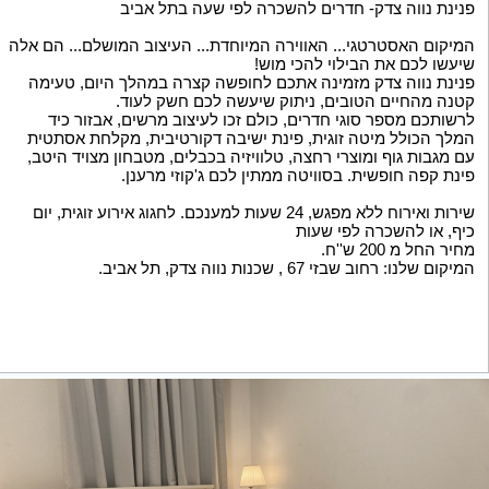
פנינת נווה צדק- חדרים להשכרה לפי שעה בתל אביב
המיקום האסטרטגי... האווירה המיוחדת... העיצוב המושלם... הם אלה
שיעשו לכם את הבילוי להכי מוש!
פנינת נווה צדק מזמינה אתכם לחופשה קצרה במהלך היום, טעימה
קטנה מהחיים הטובים, ניתוק שיעשה לכם חשק לעוד.
לרשותכם מספר סוגי חדרים, כולם זכו לעיצוב מרשים, אבזור כיד
המלך הכולל מיטה זוגית, פינת ישיבה דקורטיבית, מקלחת אסתטית
עם מגבות גוף ומוצרי רחצה, טלוויזיה בכבלים, מטבחון מצויד היטב,
פינת קפה חופשית. בסוויטה ממתין לכם ג'קוזי מרענן.
שירות ואירוח ללא מפגש, 24 שעות למענכם. לחגוג אירוע זוגית, יום
כיף, או להשכרה לפי שעות
מחיר החל מ 200 ש''ח.
המיקום שלנו: רחוב שבזי 67 , שכנות נווה צדק, תל אביב.