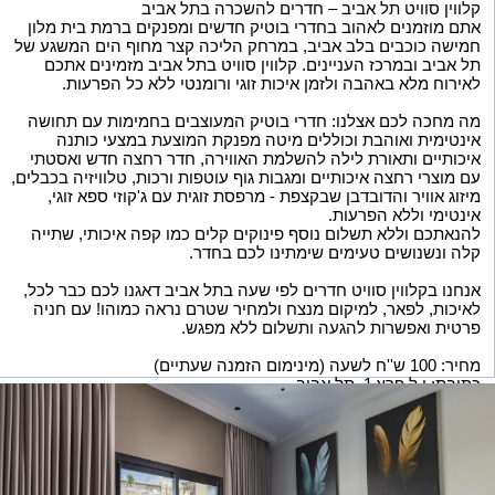
קלווין סוויט תל אביב – חדרים להשכרה בתל אביב
אתם מוזמנים לאהוב בחדרי בוטיק חדשים ומפנקים ברמת בית מלון
חמישה כוכבים בלב אביב, במרחק הליכה קצר מחוף הים המשגע של
תל אביב ובמרכז העניינים. קלווין סוויט בתל אביב מזמינים אתכם
לאירוח מלא באהבה ולזמן איכות זוגי ורומנטי ללא כל הפרעות.
מה מחכה לכם אצלנו: חדרי בוטיק המעוצבים בחמימות עם תחושה
אינטימית ואוהבת וכוללים מיטה מפנקת המוצעת במצעי כותנה
איכותיים ותאורת לילה להשלמת האווירה, חדר רחצה חדש ואסטתי
עם מוצרי רחצה איכותיים ומגבות גוף עוטפות ורכות, טלוויזיה בכבלים,
מיזוג אוויר והדובדבן שבקצפת - מרפסת זוגית עם ג'קוזי ספא זוגי,
אינטימי וללא הפרעות.
להנאתכם וללא תשלום נוסף פינוקים קלים כמו קפה איכותי, שתייה
קלה ונשנושים טעימים שימתינו לכם בחדר.
אנחנו בקלווין סוויט חדרים לפי שעה בתל אביב דאגנו לכם כבר לכל,
לאיכות, לפאר, למיקום מנצח ולמחיר שטרם נראה כמוהו! עם חניה
פרטית ואפשרות להגעה ותשלום ללא מפגש.
מחיר: 100 ש''ח לשעה (מינימום הזמנה שעתיים)
כתובת: י.ל פרץ 1, תל אביב.