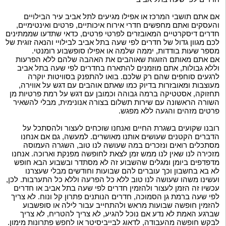
אם אתם תושבי המרכז או אפילו מגיעים לתל אביב עיר הבילויים
והעסקים ואתם מחפשים חדרי אירוח איכותיים, פרטים ואינטימיים,
חדרים דיסקרטיים המאובזרים לפרטי פרטים, כדאי שתדעו שממתינים
לכם מגוון גדול של חדרים לפי שעה בתל אביב לבילויי והנאה זוגית של
מספר שעות בודדות, יממה שלמה או אפילו סופשבוע רומנטי.
אם אתם מאותם הזוגות שאוהבים את האהבה שלהם ללא הפרעות
וללא גבולות, אתם מוזמנים להתארח בחדרים לפי שעה בתל אביב
לרגעים סוחפים שהם רק שלכם. בואו להתפנק בסוויטות יוקרה
מעוצבות ומאובזרות בדיוק כמו שאתם אוהבים עם דגש על אווירה,
תחזוקה, אסטטיקה ברמה גבוהה וכמובן עם דגש על רמת פרטיות מן
השורה הראשונה עם שירות תשלום בצורה אנונימית, מבלי להשאיר
פרטים מזהים והגעה ללא מפגש.
רובנו שקועים בשגרת החיים ואנחנו שוכחים לעצור ולהסתכל על
הדברים הקטנים שעושים אותנו מאושרים. למעשה, גם אם אנחנו
מסתכלים רואים ונזכרים במה שעושה לנו טוב, השגרה העמוסה
מזכירה לנו שאין לנו ממש זמן לצאת לחופשה מפנקת וארוכה. אנחנו
מדפדפים ביומן ומגלים שהשבוע זה לא מסתדר ובשבוע הבא חופש
לא בא בחשבון וכך עוברים להם שבועות וחודשים מבלי שעצרנו
ועשינו משהו שעושה לנו טוב ללא כל הפרעה וללא כל התערבות. לכן,
עכשיו זה הזמן לעצור ולהזמין חדרים לפי שעה בתל אביב או חדרים
לפי שעה ברמת גן הסמוכה, חדרים הנותנים פתרון קל ונוח. לא צריך
להזמין חופשה שבועות מראש ולהתחייב עבור לילה או סופשבוע
שברגע האמת לא נדע אם נוכל להגיע, לא צריך להטריח, לא צריך
לבקש חופשה מהעבודה, לדאוג לבייביסיטר או לחפש פתרונות מימון.