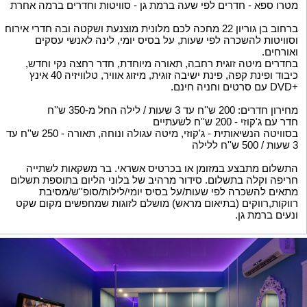
מטרו ספא - חדרים לפי שעה ברמת גן - סוויטות וחדרים ברמה אחרת
ברחוב בן גוריון 22 מחכה לכם מלונית מוצנעת ושקטה ובה חדרי אירוח
וסוויטות להשכרה לפי שעות, על בסיס יומי, לינה לאנשי עסקים
ואורחים.
בחדרים מיטה זוגית רחבה, תאורה מיוחדת, חדר רחצה נקי וחדש,
כיבוד ופינת קפה, פינת ישיבה זוגית, מיזוג אוויר, טלוויזיה 40 אינץ
+DVD עם סרטים וחניה חינם.
מחירון חדרים: 200 ש''ח עד 3 שעות / לילה החל מ-350 ש''ח
חדר עם ג'קוזי - 200 ש''ח לשעתיים
בסוויטה הנשיאותית - ג'קוזי, מיטה עגולה ונוחה, תאורה - 250 ש''ח עד
3 שעות / 500 ש''ח ללילה
התשלום מתבצע במזומן או בכרטיס אשראי. בר משקאות לשתייה
חריפה וקלה בתשלום. סידור מרהיב של בלוני הליום בתוספת תשלום
מתאים להשכרה לפי שעות/על בסיס יומי/לילות/סופ''ש/מסיבת
רווקות,רווקים (בתיאום מראש) מושלם לזוגות שמחפשים מקום שקט
ונעים ברמת גן.