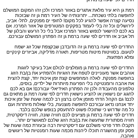
רמת גן היא עיר מלאת אתגרים באזור המרכז ולכן זהו המקום המושלם
לחופשה בלתי נשכחת... יתרונותיה של העיר רמת גן זה שבזכות
נסיעה קצרה אפשר להגיע לכל מקום! לחופי ים מפנקים, לתל- אביב,
לירושלים וכל זה בלי לעמוד בפקקים המטורפים של אזור המרכז. אם
בא לכם להישאר לנפוש באזור המרכז אבל בלי כל הרעש והבלגן של
תל אביב אז חדרים לפי שעה ברמת גן זה הפתרון המושלם עבורכם.
החדרים לפי שעה ברמת גן זה הדובדבן שבקצפת שכל זוג ישמח
לטעום. בסוויטות מיטות מטריפות, תאורה מדליקה, אביזרים קינקיים
ומלא הפתעות.
החדרים לפי שעה ברמת גן מומלצים לכולם אבל בעיקר לזוגות
אוהבים אשר מעוניינים לטפח את הזוגיות ולהפתיע את בן/בת הזוג
בחופשה מפנקת. לאלה המחפשים קצת זמן איכות יחד, קצת להצית
את אהבה ורומנטיקה בלי הפרעות מיותרות של ילדים, בוסים,
טלפונים מהעבודה ולכן זה הפתרון האידיאלי עבורכם! אם בא לכם
לחגוג יום נישואין או להציע נישואין חדרים לפי שעה רמת גן מתאים גם
לכם! גם הקהל הדתי מוזמן אלינו ברצון רב לכמה שעות של זמן איכות
יחד אנחנו נדאג עבורכם לחופשה מוצנעת, בלי שאלות מיותרות ועם
כל מה שדרוש כי שתוכלו פשוט להתעסק בנופש שלכם בלבד.
חדרים לפי שעה ברמת גן מציעים לכם חוויה שונה, חוויה דיסקרטית,
חוויה מסתורית שתעשה את בן/בת הזוג שלכם למאושרים יותר..
תקבלו חדר פרטי משלכם עם דיסקרטיות רבה ובעזרת כמה שעות של
פסק זמן מהשגרה תוכלו ליהנות מכמה שעות רומנטיות של ריגושים
ואהבה.