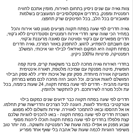
צוות גאיה עם שנים ניסיון בתחום האירוח, מזמין אתכם לחוויה
רומנטית ומפנק, בחדרים אקסקלוסיביים המעוצבים בשלמות
ומאובזרים בכל הלב, בכל הפינוקים שרק תחפצו.
גאיה חדרים לפי שעה בפתח תקווה מציעים מגוון סוגי אירוח והכל
במחיר הכי שווה שיש: חדרי אירוח רומנטיים וסטנדרטיים ללא ג'קוזי,
חדרים מפוארים עם ג'קוזי וסוויטה עם סאונה מרעננת וג'קוזי.
אם חשבתם להפתיע, לרגש, להתפנק באזור המרכז, גאיה חדרים
בפתח תקווה היא המקום האידאלי לבילוי זוגי איכותי, המשלב
רומנטיקה, פרטיות ו100% ניקיון.
בחדרי האירוח גאיה מחכה לכם בר משקאות קרים, פינת קפה
חופשית, מיטה מפנקת עם שמיכה מלטפת, תאורה אינטימית
המעניקה אווירה מיוחדת. פסק זמן של איכות יחדיו. ללא ספק הבילוי
המושלם לזוגות אוהבים. וכל הטוב הזה מחכה לכם ממש במרחק
נסיעה מהבית - חדרים לפי שעה בפתח תקווה, 24 שעות ביממה, בכל
עת ולכל מטרה לשירותכם. רק להתקשר ולהזמין.
חדרים לפי שעה בפתח תקווה כבר ידועים שנים כמקום בילוי
אטרקטיבי במיוחד לזוגות, העונה לכל הצרכים והדרישות שרק תחלמו.
אז אל תהססו ובואו להתמכר לאווירה. שירות ותשלום ללא מפגש.
השכרת חדרים לפי שעה בפתח תקווה - בואו להכניס לזוגיות שלכם
קצת פלפל!! בחדרים לפי שעה בפתח תקווה תוכלו ליהנות מסוף
שבוע מפנק או אפילו כמה שעות של רומנטיקה ותשוקה.. מה יותר טוב
משיפור הזוגיות לכמה שעות של אהבה בלי שאף אחד מפריע