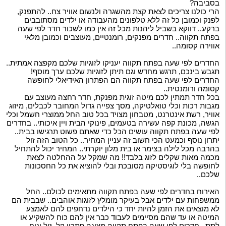
בסביבה?
הרי כולנו צריכים לצאת קצת מהשגרה ולנשום אוויר צח.. להתפנק,
לפנק וכמובן כל זה ללא טלפונים מהעבודה או ילדים מסתובבים
ברקע.. דווקא בשביל ליהנות מכל זה אין כמו לשכור חדר לפי שעה
בפתח תקווה.. חדרים מפנקים, רומנטיים, מעוצבים וכמובן מלאי
אווירה קסומה..
החדרים לפי שעה בפתח תקווה יעניקו לזוגיות שלכם מקפצה אמתית..
תגבש בינכם, תרגש מחדש וגם תיתן לזוגיות שלכם ערך מוסף!
החדרים לפי שעה בפתח תקווה הם הפתרון האידיאלי לחופשה
קסומה ורומנטית..
בכל חדר תמתין לכם מיטה זוגית מפנקת, חדר רחצה מעוצב עם
מגבות רכות וכלי טואלטיקה, מסך צפייה גדול המחובר לכבלים, מיזוג
אוויר, רשת אינטרנט, מטבחון מצויד בכל טוב החל ממוצרי חשמל וכלי
הגשה, מכונת קפה עשירה בטעמים, פינוקי הבית ויין איכותי.. בחדרים
לפי שעה בפתח תקווה עושים הכל כדי שאתם פשוט תרגישו בבית..
יתרון נוסף וכמעט הכי חשוב זה עניין המחיר.. כל הטוב הזה זול
בהרבה מכל לילה בצימר או בית מלון יוקרתי.. המחיר יכול להתחיל
מכמה מאות שקלים לזוג בלבד!! מה שמקל על ההחלטה לצאת
לחופשה בלי לוגיסטיקה מסובכת ובלי להוציא את כל החסכונות
שלכם..
האירוח בחדרים לפי שעה בפתח תקווה מתאימים לכולם.. החל
ממשפחות עם ילדים אבל בעיקר מומלץ לזוגות אוהבים.. שבבית הם
לא מוצאים את הזמן להיות יחד כי הילדים נדחפים להם לאמצע
המיטה או עד שהם מסיימים לעבוד כבר אין להם כוח להשקיע או
לתת.. חדרים לפי שעה בפתח תקווה מציגה פתרון קל, זול ונוח