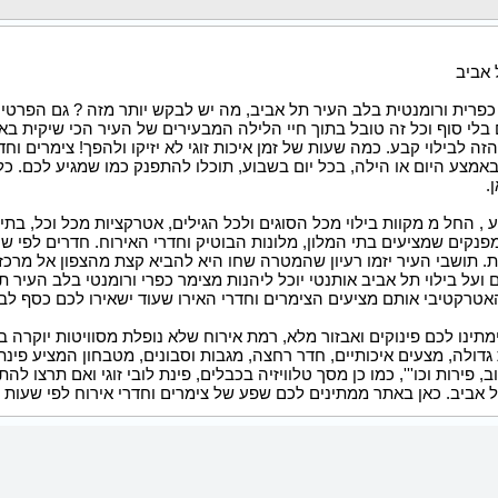
אביב
 כפרית ורומנטית בלב העיר תל אביב, מה יש לבקש יותר מזה ? גם הפרטי
ם בלי סוף וכל זה טובל בתוך חיי הלילה המבעירים של העיר הכי שיקית בא
ה לבילוי קבע. כמה שעות של זמן איכות זוגי לא יזיקו ולהפך! צימרים וח
אמצע היום או הילה, בכל יום בשבוע, תוכלו להתפנק כמו שמגיע לכם. כ
.
 , החל מ מקוות בילוי מכל הסוגים ולכל הגילים, אטרקציות מכל וכל, בת
פנקים שמציעים בתי המלון, מלונות הבוטיק וחדרי האירוח. חדרים לפי ש
 תושבי העיר יזמו רעיון שהמטרה שחו היא להביא קצת מהצפון אל מרכז 
 ועל בילוי תל אביב אותנטי יוכל ליהנות מצימר כפרי ורומנטי בלב העיר תל 
רקטיבי אותם מציעים הצימרים וחדרי האירו שעוד ישאירו לכם כסף לבזב
תינו לכם פינוקים ואבזור מלא, רמת אירוח שלא נופלת מסוויטות יוקרה ב
גדולה, מצעים איכותיים, חדר רחצה, מגבות וסבונים, מטבחון המציע פינת
, פירות וכו''', כמו כן מסך טלוויזיה בכבלים, פינת לובי זוגי ואם תרצו ל
ל אביב. כאן באתר ממתינים לכם שפע של צימרים וחדרי אירוח לפי שעות 