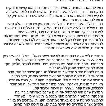
בואו להתאהב מנופים קסומים, אווירה מטורפת, אטרקציות ופינוקים
במקם אחד.. חדרים לפי שעה בבת ים מציעים לכם כל מה שזוג יכול
לבקש במקום אחד.. אז תיקחו את בן/בת הזוג שלכם, תארזו תיק קטן
ובואו להתאהב מחדש באמת!
בחדרים לפי שעה בבת ים תוכלו ליהנות מזמן איכות יחד שלא תמיד
אתם מצליחים להגיע אליהם בבית.. לא עוד ימים רגילים בהם יוצאים
לעבודה בבוקר חוזרים מותשים הביתה בערב, באמצע היום
מתעסקים בבעיות, בהודעות ומלא טלפונים.. אנחנו רוצים שתניחו את
כל זה בצד וכך תוכלו רק ליהנות אחד מהשנייה לא דאגות מיותרות..
להתעסק כמה רגעים במה שחשוב באמת בחיים וחזור לשגרה הידועה
מחויכים, מלאי אנרגיה ומגובשים מתמיד..
החדרים לפי שעה בבת ים זה לא עוד צימר בנאלי.. תוכלו להישאר כאן
כמה שעות שתצטרכו.. לא להתחייב למינימום לילות או לשלם
מקדמות.. פה אנחנו מאמינים בספונטניות.. פשוט להרים טלפון ותוך
שעה להיות בחדר מפנק ללא הגבלות..
תוכלו ליהנות יחד מחדר איכותי הכולל מטבחון מצויד כל טוב, חדר
שינה גדול עם מיטה מרווחת המוצעת במצעי כותנה, חדר רחצה
מטופח עם מגבות רכות וכלי טואלטיקה, מיזוג אוויר, רשת אינטרנט,
תאורה רומנטית, מערכת ישיבה מפנקת מול מסך צפייה המחובר
לכבלים, פינת קפה עשירה, יין איכותי וכיבוד קל..
המלצה שלנו היא להתחיל את היום שלכם בארוחת בוקר ובה
ומפנקת, להמשיך למתחם ספא מפנק בו תעשו עיסויי משחרר,
להמשיך לשעות שופינג באחד ממתחמי הקניות שמחכים רק באזור
ולסיים אצלנו בחדרים לפי שעה בבת ים.. בו תוכלו לנוח מהיום