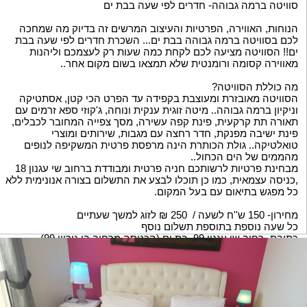
סוויטה ברמה גבוהה- חדרים לפי שעה בבת ים
הנוחות, האווירה, הפרטיות והעיצוב המרשים זה בדיוק מה שמחכה
לכם בסוויטה ברמה גבוהה בבת ים... השכרת חדרים לפי שעה בבת
ים!! הסוויטה מציעה לכם לקחת כמה שעות רק לעצמכם וליהנות
מאווירה קסומה ורומנטית שלא תמצאו בשום מקום אחר..
מה כוללת הסוויטה?
הסוויטה מאובזרת ומעוצבת בקפידה עד הפרט הכי קטן, אסתטיקה
וניקיון ברמה גבוהה.. מיטה זוגית ענקית ונוחה, ג'קוזי ספא זרמים עם
תאורה תת קרקעית, פינת קפה עשירה, מסך צפייה המחובר לכבלים,
פינת ישיבה מפנקת, חדר רחצה עם מגבות, שירותים ומוצרי
טואלטיקה.. גולת הכותרת הינה מרפסת פרטית המשקיפה לנופים
מהממים של הים הכחול..
מבחינת פרטיות לרשותכם חניה פרטית ומבודדת ברחוב שי עגנון 18
,כניסה עצמאית, כמו כן תוכלו לבצע את התשלום בצורה אנונימית ללא
כל מפגש בתיאום עם בעל המקום.
מחירון- 150 ש''ח לשעה / 250 ₪ לזוג למשך שעתיים
כל שעה נוספת בתוספת תשלום נוסף
כתובת- רחוב שי עגנון 99, בת ים (הכניסה מרחוב בן גוריון 99)