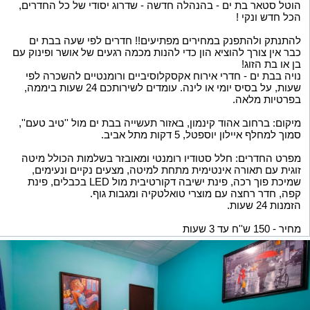
הוטל סטאר בת ים - בהנהלה חדשה - שדרוג יסודי של כל החדרים,
הכל חדש ונקי !
להתנתק ולהתפנק במחירים מפתיעים!! חדרים לפי שעה בבת ים
כבר אין צורך להוציא הון כדי להנות מכמה רגעים של אושר ופינוק עם
בן או בת הזוג!
נויה בבת ים - חדרי אירוח אקסקלוסיביים ורומנטיים להשכרה לפי
שעות, על בסיס יומי או לינה. עומדים לשירותכם 24 שעות ביממה,
בפרטיות מלאה.
מיקום: ברחוב אהוד קינמון, באזור תעשייה בבת ים מול ''טיב טעם'',
סמוך למחלף איילון יוספטל, 5 דקות מתל אביב.
מפרט החדרים: חלל סטודיו רומנטי ומאובזר בשלמות הכולל מיטה
זוגית עם תאורה אינטימית מתחת למיטה, מצעים נקיים ונעימים,
שמיכת פוך רכה, פינת ישיבה דקורטיבית מול LED בכבלים, פינת
קפה, חדר רחצה עם מוצרי טואלטקיה ומגבות גוף.
הזמנות 24 שעות.
מחיר - 150 ש''ח עד 3 שעות