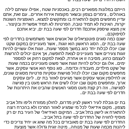
הייתם במלונות מפוארים רבים, באכסניות שטח , אפילו עשיתם לילה
באוהלים , צימרים בצפון ובשאר מקומות אירוח אחרים.. עם זאת, אתם
עדיין מחפשים מקום להתארח בו ומתקשים למצוא.. האופציות השונות
יקרות, האיכות לא תמיד טובה, הפרטיות לא תמיד אפשרית ובקיצור..
אין מוצא שיספק אתכם!! חדרים לפי שעה בבת ים, יביא אתכם
לסיפוקכם..
ישנם כמה סוגים פוטנציאלים של אנשים אשר משתמשים בחדרים לפי
שעה בבת ים.. הסוג הראשון הוא זוגות , אשר מעוניינים במקום שקט
שבו יוכלו לבלות יחד כזוג במשך מספר שעות.. זוגות אלו עשויים להיות
זוגות צעירים אשר מעוניינים לצאת לחופשה, אך אינם יכולים להרשות
לעצמם כרגע, מסיבה זו או אחרת, לצאת למקום רחוק או למספר
ימים.. אלו גם יכולים להיות זוגות אשר פשוט מעוניינים בכמה שעות
של שקט מילדים, מעבודה וכדומה.. סוג נוסף הוא אנשי עסקים, אשר
מחפשים מקום שבו יוכלו לנהל פגישות עסקיות פרטיות מסוגים שונים,
או לחילופין אנשי עסקים אשר מגיעים לאזור בת ים.. ליום עסקים
ארוך, ומחפשים מקום שבו יוכלו לשים את הראש מעט בין פגישה
לפגישה.. וזה רק קצת מעט מסוגי האנשים שהבינו את היתרונות של
חדרים לפי שעה בבת ים..
בת ים גובלת לעיר ראשון לציון מדרום, לחולון ממזרח וליפו ותל אביב
מצפון.. מקום אידיאלי לכל מי שמגיע לאזור המרכז ולא בהכרח רוצה
להתארח או לישון בתל אביב.. המיקום האידיאלי של העיר בת ים רק
מוסיף לחוויה של החדרים לפי שעה בתל אביב..
החדרים לפי שעה בבת ים מאובזרים בכל מה שזוג או יחיד צריכים כדי
ליהנות מכמה שעות של מנוחה.. מיטה זוגית גדולה אשר מוצעת