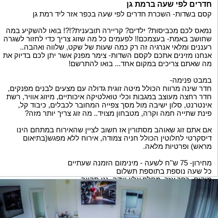
חדרים לפי שעה ברמת גן
קסם בשדות- השכרת חדרים לפי שעה בכפר אזר ליד רמת גן
נמאס לכם מכביסות? ילדים? קריירה תובענית?!?! בואו להשקיע במה
שחושב באמת- בעצמכם!! לפעמים כל מה שזוג צריך כדי לחזור לשגרה
רעננים ומלאי אנרגיה זה רק כמה שעות של שקט, שלווה ואהבה..
אנחנו מזינים אתכם לקסם השדות- צימר מפנק אשר יתן לכם בדיוק את
מה שאתם צריכים במקום אחד... בואו להתרשם!
במבט פנימה-
חדר שינה מרווח הכולל מיטה זוגית גדולה עם מצעים לבנים מפנקים,
חדר רחצה מעוצב במגבות וכלי טואלטיקה איכותיים, מיזוג אוויר, רשת
אינטרנט, סלון ישיבה מול מסך צפייה המחובר לכבלים, כיבוד קל,
פינת שתייה חמה וקרה, מטבחון מצויד.. מה זוג צריך יותר מזה?
אם אתם זוג שאוהב מסתורין אז חשוב לציין שהאירוח במתחם הינו
דיסקרטי לחלוטין הכולל חניה צמודה, אירוח ללא מפגש(בתיאום
מראש) ופרטיות מלאה.
מחירון- 75 ש''ח לשעה - מינימום הזמנה שעתיים
כל שעה נוספת בתוספת תשלום
מיקום- כפר אזר, מחלף אלון שדה, גני תקווה