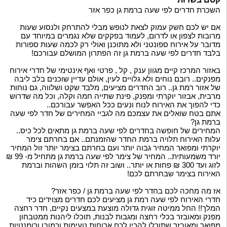
השכרת חדרים לפי שעה ברמת גן כפר אזר
אם יש לכם חשק עמוק לצאת לנופש מבלי להתרחק ולנסוע שעות
מרובות לצפון או לדרום, לעמוד בפקקים שלא נגמרים במיוחד עם
מדובר על אירוח ספונטני ולא מתוכנן ואולי רק לכמה שעות ספורות
בלבד חדרים לפי שעה ברמת גן זה הפתרון המושלם עבורכם!
באזור המרכז קיים מגוון ענק , קל , פרטי ואף אינטימי של חדרי אירוח
מפנקים.. רובם נוחים ולא גלויים לעין, אולם עדיין שוכנים בלב ליבה
של אזור רמת גן.. רוב החדרים מציעים, מלבד שקט ושלווה, גם נוחות
מרבית, אבזור יוקרתי ומפנק, פינת שתייה חמה וקלה, וכל מה שדרוש
כדי להפוך את האירוח לנוח ונעים ככל האפשר עבורכם..
אתם בטח שואלים את עצמכם מה לגביי המחירים של חדר לפי שעה
ברמת גן?
המחירים של חופשה בחדרים לפי שעה ברמת גן מתאים לכל כיס..
עלות האירוח תלויה ברמת החדר שהזמנתם.. אם בחרתם צימר
יוקרתי ומפואר המחיר גבוה יותר ועם בחרתם בצימר יותר זול המחיר
יורד משמעותית.. המחיר של צימר לפי שעה ברמת גן מתחיל מ- 99 ₪
לזוג ועד 300 ₪ פחות או יותר.. ושוב זה תלוי בזמן השהות וברמת
האירוח בצימר שבחרתם לכם!
אז מה מחכה לכם בחדר לפי שעה ברמת גן / כפר אזר?
חדרי האירוח לפי שעה רמת גן מציעים לכם חדרים מצוידים כיד
המלך!! החל ממיטה זוגית גדולה מוצעת במצעים נקיים, חדר רחצה
מפנק ומאובזר בכלי רחצה ומגבות לבנות, תוכלו ליהנות ממטבחון
מפואר ומאובזר שתוכלו להכין לכם ארוחות טעימות וכמובן ורומנטיות..