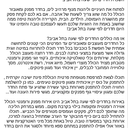
לפתוח את העיניים וליהנות מנוף מרהיב לים, בחדר מפנק ומאובזר
הכולל כל מה שזוג צריך לשעות של אהבה.. אם בא לכם לקחת פסק
זמן מהשגרה העמוסה, הילדים, הבית, הקריירה וליהנות טיפה ממה
שחשוב באמת וזה הזוגיות שלכם תעשו לעצמכם טובה והזמינו עוד
היום חדרים לפי שעה בתל אביב!
אז מה כוללים החדרים לפי שעה בתל אביב?
כל החדרים מעוצבים ומאובזרים עד הפרטים הכי קטנים לתחושה
אמתית של חופשת 5 כוכבים! בכל חדר תוכלו להתרווח במיטה זוגית
גדולה אשר מוצעת במצעי כותנה לבנים, חדר רחצה מעוצב הכולל
מקלחת, שירותים וכלי טואלטיקה איכותיים, ג'קוזי זוגי מפנק ורומנטי,
מטבחון מצויד הכולל מוצרי חשמל, מיזוג אוויר, רשת אינטרנט, מסך
טלוויזיה המחובר לכבלים, יין איכותי ועוד מגוון פינוקים..
תוכלו לצאת למרפסת מטופחת פרטית הכוללת פינת ישיבה יוקרתית ,
להתפנק על כוס יין איכותית ומגוון פינוקים טעימים.. כמו כן להשלמת
החוויה תוכלו להתפנק מארוחת בוקר עשירה שתגיע עד פתח החדר
שלכם ומגוון עיסויי גוף מפנקים ומקצועיים, מגשי פירות העונה ועוד...
באירוח בחדרים לפי שעה בתל אביב הינו אירוח מפנק ורומנטי הכולל
אווירה רומנטית ומקומות בילוי בקרבת מקום.. ממש במרחק הליכה
מה שחוסך לכם דלק, פקקים ועומסים מטורפים על הכביש.. תוכלו
להתחיל לכם ביום כייף מהבוקר עד הערב שמתחיל בהגעה למרכז,
ארוחת בוקר במסעדה טובה, טיול באחת מכל מיני האטרקציות שיש
באזור אולי אפילו להתפנק במתחם ספא מיוחד ולסגור את היום בחדר