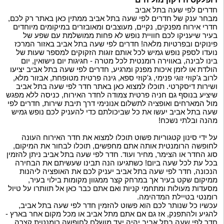
חדרים לפי שעה בתל אביב
מבחר ענק של חדרים לפי שעה בתל אביב ממתין כאן באתר רק לכם,
חדרי אירוח מפנקים, נקיים, מעוצבים ומאובזרים במיקומים מיוחדים
בעיר שיעניקו לכם חוויית נופש לא פחות ממושלמת עם שפע של
פינוקים ובפרטיות מלאה! חדרים לפי שעה בתל אביב באזור המרכז
נועדו לספק נופש גמיש לכל אותם זוגות הזקוקים למספר שעות של
בינו לבינה, באווירה רומנטית לכל מטרה - חגיגות יום נישואין, יום
הולדת או לזמן איכות מפנק ומרגיע, חדרים לפי שעה בתל אביב יציעו
לרוב ג'קוזי זוגי פנימי, ג'קוזי ספא, גינה פרטית מטופחת, אבזור מלא,
ושירות דיסקרטי. תוכלו למצוא כאן באתר חדר לפי שעה בתל אביב
שיציע בנוסף גם חניה פרטית צמודה לחדר האירוח, כניסה ללא מפגש
מול המארחים ואופציה לתשלום אנונימי דרך תיבת שירות, חדרים לפי
שעה בתל אביב יעשו את כל שביכולתם כדי להעניק לכם נופש גמיש
מהנה ובלתי נשכח!
על ידי סינון קטגוריות פשוט תוכלו למצוא את חדר האירוח העונה
לחופשה הרומנטית אותה אתם מחפשים, תוכלו לבחור את המיקום,
סוג החדר או הצימר, מחיר ועוד. חדר לפי שעה בתל אביב ניתן להזמין
בכל עת לכל שעה ביום! כשתגיעו הנה תבינו שעשיתם את הבחירה
הנכונה, חדר לפי שעה בתל אביב יעניק לכם את האופציה ליהנות
ממיקום שקט בעיר אך במרחק קצר ממגוון מקומות בילוי בעיר,
מסעדות מעולות ומתחמי קניות ואם אתם כבר כאן אל תוותרו על טיול
רומנטי בטיילת המדהימה.
עכשיו כל שנותר לכם הוא פשוט להזמין חדר לפי שעה בתל אביב,
להגיע ולהתפנק, אז גם אם אתם מתל אביב או מכל מקום אחר בארץ -
חדר לפי שעה בתל אביב יהיה יעד מושלם לחופשה רומנטית קצרה