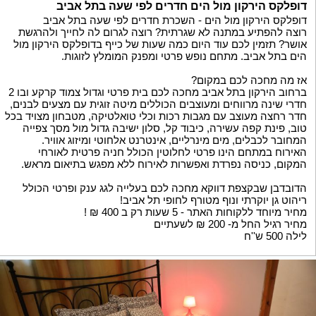
דופלקס הירקון מול הים חדרים לפי שעה בתל אביב
דופלקס הירקון מול הים - השכרת חדרים לפי שעה בתל אביב
רוצה להפתיע במתנה לא שגרתית? רוצה לגרום לה לחייך ולהרגשת
אושר? תזמין לכם עוד היום כמה שעות של כייף בדופלקס הירקון מול
הים בתל אביב. מתחם נופש פרטי ומפנק המומלץ לזוגות.
אז מה מחכה לכם במקום?
ברחוב הירקון בתל אביב מחכה לכם בית פרטי וגדול צמוד קרקע ובו 2
חדרי שינה מרווחים ומעוצבים הכוללים מיטה זוגית עם מצעים לבנים,
חדר רחצה מעוצב עם מגבות רכות וכלי טואלטיקה, מטבחון מצויד בכל
טוב, פינת קפה עשירה, כיבוד קל, סלון ישיבה גדול מול מסך צפייה
המחובר לכבלים, מים מינרליים, אינטרנט אלחוטי ומיזוג אוויר.
האירוח במתחם הינו פרטי לחלוטין הכולל חניה פרטית לאורחי
המקום, כניסה נפרדת ואפשרות לאירוח ללא מפגש בתיאום מראש.
הדובדבן שבקצפת דווקא מחכה לכם בעלייה לגג ענק ופרטי הכולל
ריהוט גן יוקרתי ונוף מטורף לחופי תל אביב!
מחיר מיוחד ללקוחות האתר - 5 שעות רק ב 400 ₪ !
מחיר רגיל החל מ- 200 ₪ לשעתיים
לילה 500 ש''ח